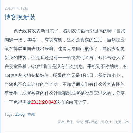
2010年4月2日
博客换新装
两天没有发表新日志了，看朋友们热情都挺高的嘛（自我
陶醉一把，嘿嘿），有说有笑，这才是真实的生活，当然也应
该在博客里面表现出来嘛。这两天给自己放假了，虽然没有更
新我的博客，但是我还是有一一给博友们留言，4月1号愚人节
在寝室呆着，QQ挂着但是没有什么消息。手机到不停的响，有
138XX发来的充植短信，明显的当天是4月1日，我倍加小心，
当然也不会上这样的当了哈，不知道朋友们有什么希奇古怪的
事发生，或者被新的什么计量骗到或者是没反应过来的，分享
一下免得再被
2012除8.048
这样的给算计了。
Tags:
Zblog
主题
发布: 田伟
分类: 网站日志
评论: 1
浏览:
123