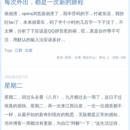
每次外出，都是一次新的旅程
很崩溃，opera浏览器崩溃了，我辛苦码的字…付诸东流，我快
吐fan了，本来就晕车，码了半个小时的几百字一下子没了，不
太爽，分析了下应该是QQ拼音惹的祸，哎…真是自作孽不可
活，用默认的输入法应该多好…
Tags:
江西
出差
发布: 田伟
分类: 我在中山
评论: 1
浏览:
196
2010年9月7日
星期二
星期二，回过头去看《八月》，九月都过去一周了，这日子过
得真的很快。星期二，再一次来江西出差，一次一次感觉都不
一样，从最开始的新奇到现在的熟悉，无疑都是正常的感知，
另外博客一周都没有更新，为自己“辩解”一下：“这生活过得，