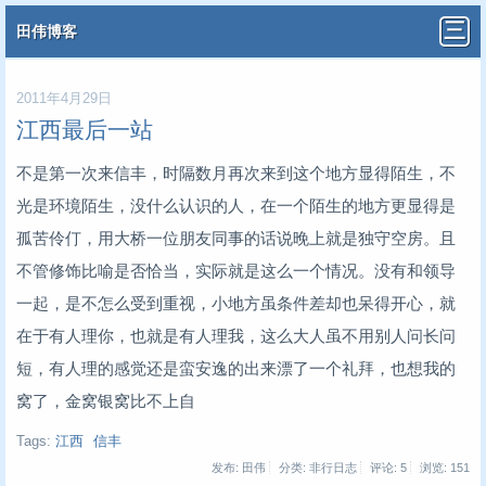
田伟博客
2011年4月29日
江西最后一站
不是第一次来信丰，时隔数月再次来到这个地方显得陌生，不
光是环境陌生，没什么认识的人，在一个陌生的地方更显得是
孤苦伶仃，用大桥一位朋友同事的话说晚上就是独守空房。且
不管修饰比喻是否恰当，实际就是这么一个情况。没有和领导
一起，是不怎么受到重视，小地方虽条件差却也呆得开心，就
在于有人理你，也就是有人理我，这么大人虽不用别人问长问
短，有人理的感觉还是蛮安逸的出来漂了一个礼拜，也想我的
窝了，金窝银窝比不上自
Tags:
江西
信丰
发布: 田伟
分类: 非行日志
评论: 5
浏览:
151