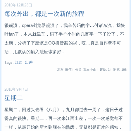
2010年12月23日
每次外出，都是一次新的旅程
很崩溃，opera浏览器崩溃了，我辛苦码的字…付诸东流，我快
吐fan了，本来就晕车，码了半个小时的几百字一下子没了，不
太爽，分析了下应该是QQ拼音惹的祸，哎…真是自作孽不可
活，用默认的输入法应该多好…
Tags:
江西
出差
发布: 田伟
分类: 我在中山
评论: 1
浏览:
196
2010年9月7日
星期二
星期二，回过头去看《八月》，九月都过去一周了，这日子过
得真的很快。星期二，再一次来江西出差，一次一次感觉都不
一样，从最开始的新奇到现在的熟悉，无疑都是正常的感知，