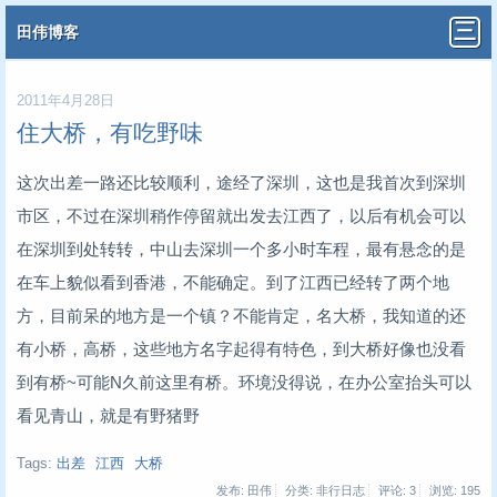
田伟博客
2011年4月28日
住大桥，有吃野味
这次出差一路还比较顺利，途经了深圳，这也是我首次到深圳
市区，不过在深圳稍作停留就出发去江西了，以后有机会可以
在深圳到处转转，中山去深圳一个多小时车程，最有悬念的是
在车上貌似看到香港，不能确定。到了江西已经转了两个地
方，目前呆的地方是一个镇？不能肯定，名大桥，我知道的还
有小桥，高桥，这些地方名字起得有特色，到大桥好像也没看
到有桥~可能N久前这里有桥。环境没得说，在办公室抬头可以
看见青山，就是有野猪野
Tags:
出差
江西
大桥
发布: 田伟
分类: 非行日志
评论: 3
浏览:
195