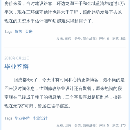
房价来看，当时建设路靠二环边龙湖三千和金域蓝湾均超过1万/
平米，现在三环保守估计也得六千了吧，照此趋势发展下去以
现在的工资水平估计咱80后超难买得起房子了。
Tags:
蚁族
买房
发布: 田伟
分类: 我在成都
评论: 6
浏览:
303
2010年6月11日
毕业答辩
回成都4天了，今天才有时间和心情更新博客，最不爽的是
回来没时间休息，忙到修改毕业设计还有聚餐，原来热闹的寝
室现在已经成了耗子的栖息地，三个字形容就是脏乱差，搞得
现在无“家”可归，暂居在隔壁寝室。
Tags:
毕业答辩
毕业设计
发布: 田伟
分类: 我在成都
评论: 5
浏览:
173