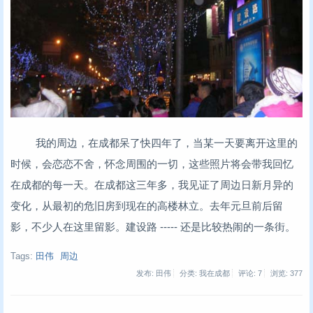
我的周边，在成都呆了快四年了，当某一天要离开这里的
时候，会恋恋不舍，怀念周围的一切，这些照片将会带我回忆
在成都的每一天。在成都这三年多，我见证了周边日新月异的
变化，从最初的危旧房到现在的高楼林立。去年元旦前后留
影，不少人在这里留影。建设路 ----- 还是比较热闹的一条街。
Tags:
田伟
周边
发布: 田伟
分类: 我在成都
评论: 7
浏览:
377