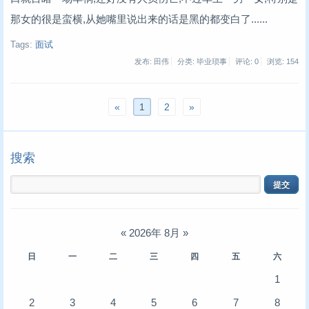
那女的很是蛮横,从她嘴里说出来的话是黑的都变白了......
Tags:
面试
发布: 田伟
分类: 毕业琐事
评论: 0
浏览:
154
«
1
2
»
搜索
«
2026年 8月
»
日
一
二
三
四
五
六
1
2
3
4
5
6
7
8