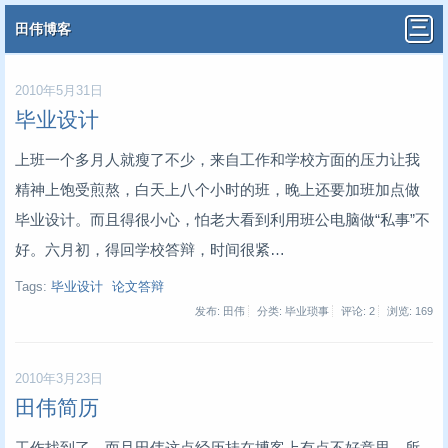
田伟博客
2010年5月31日
毕业设计
上班一个多月人就瘦了不少，来自工作和学校方面的压力让我
精神上饱受煎熬，白天上八个小时的班，晚上还要加班加点做
毕业设计。而且得很小心，怕老大看到利用班公电脑做“私事”不
好。六月初，得回学校答辩，时间很紧…
Tags:
毕业设计
论文答辩
发布: 田伟
分类: 毕业琐事
评论: 2
浏览:
169
2010年3月23日
田伟简历
工作找到了，而且田伟这点经历挂在博客上有点不好意思，所