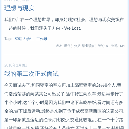
理想与现实
我们“活”在一个理想世界，却身处现实社会。理想与现实交织在
一起的时候，我们迷失了方向 - We Lost.
Tags:
80后大学生
工作难
发布: 田伟
分类: 毕业琐事
评论: 0
浏览:
134
2010年1月8日
我的第二次正式面试
今天面试去了,和同寝室的室友再加上隔壁寝室的总共8个人,我
们浩浩荡荡的向某某公司出发了.途中转过两次车,最后再步行了
半个小时,这半个小时是因为我们中途下车吃午饭,看时间还有多
余的,做下饭后运动.最终是来到了位于成都高新西区的这家公司,
第一印象就是这边的红绿灯比较少,交通比较混乱,在一个十字路
口就目睹一场车祸,还好没有人员伤亡,不过车上一男一女,特别是