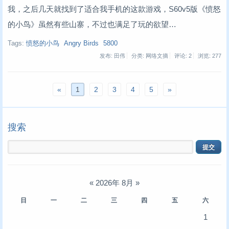
我，之后几天就找到了适合我手机的这款游戏，S60v5版《愤怒
的小鸟》虽然有些山寨，不过也满足了玩的欲望…
Tags:
愤怒的小鸟
Angry Birds
5800
发布: 田伟
分类: 网络文摘
评论: 2
浏览:
277
«
1
2
3
4
5
»
搜索
«
2026年 8月
»
日
一
二
三
四
五
六
1