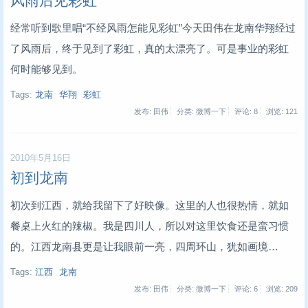
风雨后见彩虹
经常听到歌里唱“不经风雨怎能见彩虹”今天田伟在龙南华翔经过
了风雨后，终于见到了彩虹，真的太漂亮了。可是事业的彩虹
何时能够见到。
Tags:
龙南
华翔
彩虹
发布: 田伟
分类: 微博一下
评论: 8
浏览:
121
2010年5月16日
初到龙南
初次到江西，就给我留下了好映像。这里的人也很热情，就如
餐桌上火红的辣椒。我是四川人，所以对这里饮食还是蛮习惯
的。江西龙南县更是让我眼前一亮，四周环山，犹如画境…
Tags:
江西
龙南
发布: 田伟
分类: 微博一下
评论: 6
浏览:
209