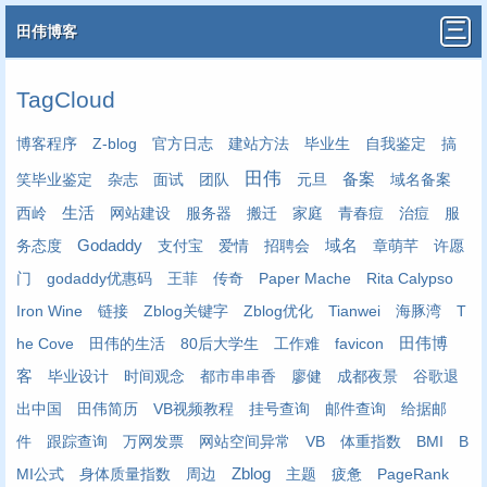
田伟博客
TagCloud
博客程序
Z-blog
官方日志
建站方法
毕业生
自我鉴定
搞
田伟
笑毕业鉴定
杂志
面试
团队
元旦
备案
域名备案
生活
西岭
网站建设
服务器
搬迁
家庭
青春痘
治痘
服
Godaddy
务态度
支付宝
爱情
招聘会
域名
章萌芊
许愿
门
godaddy优惠码
王菲
传奇
Paper Mache
Rita Calypso
Iron Wine
链接
Zblog关键字
Zblog优化
Tianwei
海豚湾
T
田伟博
he Cove
田伟的生活
80后大学生
工作难
favicon
客
毕业设计
时间观念
都市串串香
廖健
成都夜景
谷歌退
出中国
田伟简历
VB视频教程
挂号查询
邮件查询
给据邮
件
跟踪查询
万网发票
网站空间异常
VB
体重指数
BMI
B
MI公式
身体质量指数
周边
Zblog
主题
疲惫
PageRank