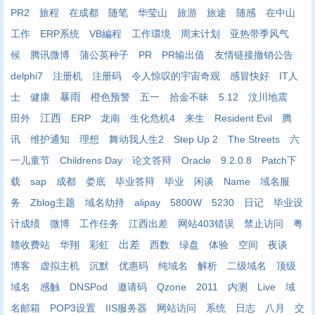
PR2
旅程
在成都
随笔
华莹山
旅游
旅途
随感
在中山
工作
ERP系统
VB編程
工作環境
周末计划
亚热带季风气
候
腾讯微博
蒲公英种子
PR
PR输出值
友情链接撤销公告
delphi7
注册机
注册码
令人惊叹的宇宙奇观
感冒快好
IT人
士
健康
暴雨
橙色预警
五一
拾金不昧
5.12
汶川地震
江西
田外
ERP
龙南
生化危机4
来生
Resident Evil
腾
讯
维护通知
理想
舞动我人生2
Step Up 2
The Streets
六
一儿童节
Childrens Day
论文答辩
Oracle
9.2.0.8
Patch下
载
sap
成都
娄底
毕业答辩
毕业
闲谈
Name
域名服
务
Zblog主题
域名劫持
alipay
5800W
5230
日记
毕业设
计成绩
微博
工作任务
江西出差
网站403错误
禁止访问
粤
赣收费站
华翔
彩虹
出差
西数
绿盘
体验
空间
夜谈
博客
虚拟主机
沉默
优惠码
纯域名
解析
二级域名
顶级
域名
感触
DNSPod
邀请码
Qzone
2011
内测
Live
域
名邮箱
POP3设置
IIS服务器
网站访问
系统
日志
八月
交