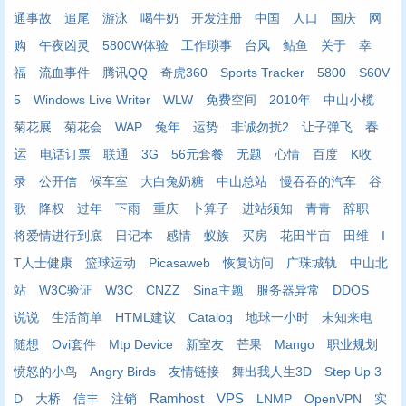
通事故
追尾
游泳
喝牛奶
开发注册
中国
人口
国庆
网
购
午夜凶灵
5800W体验
工作琐事
台风
鲇鱼
关于
幸
福
流血事件
腾讯QQ
奇虎360
Sports Tracker
5800
S60V
5
Windows Live Writer
WLW
免费空间
2010年
中山小榄
春
菊花展
菊花会
WAP
兔年
运势
非诚勿扰2
让子弹飞
运
电话订票
联通
3G
56元套餐
无题
心情
百度
K收
录
公开信
候车室
大白兔奶糖
中山总站
慢吞吞的汽车
谷
歌
降权
过年
下雨
重庆
卜算子
进站须知
青青
辞职
将爱情进行到底
日记本
感情
蚁族
买房
花田半亩
田维
I
T人士健康
篮球运动
Picasaweb
恢复访问
广珠城轨
中山北
站
W3C验证
W3C
CNZZ
Sina主题
服务器异常
DDOS
说说
生活简单
HTML建议
Catalog
地球一小时
未知来电
随想
Ovi套件
Mtp Device
新室友
芒果
Mango
职业规划
愤怒的小鸟
Angry Birds
友情链接
舞出我人生3D
Step Up 3
VPS
D
大桥
信丰
注销
Ramhost
LNMP
OpenVPN
实