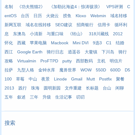
名制
《功夫熊猫2》
《加勒比海盗4：惊涛骇浪》
VPS评测
C
entOS
台历
日历
火烧云
捞鱼
Kloxo
Webmin
域名转移
新网互联
域名在线转移
SEO建议
招商银行
信用卡
循环利
息
东澳岛
小清新
与重口味
《转山》
318川藏线
2012
怀化
西藏
苹果电脑
Macbook
Mini DVI
9选3
C1
结婚
西江
Google Earth
骑行日志
逍遥谷
大鳌镇
下川岛
骑行
攻略
Virtualmin
ProFTPD
putty
西部数码
主机
明信片
拉萨
九型人格
金钟水库
魔兽世界
WOW
550D
600D
D5
100
草莓
中山
夜景
Linode
Gmail
Mutt
Postfix
聚餐
2013
践行
珠海
圆明新园
文件重建
长标题
台山
闲聊
五年
叙述
三年
升级
生活记事
叨叨
搜索