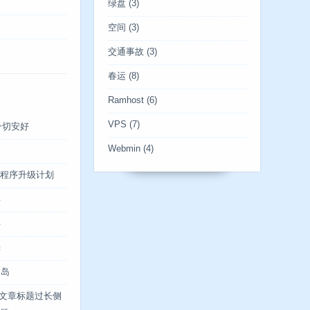
绿盘
(3)
空间
(3)
交通事故
(3)
春运
(8)
Ramhost
(6)
VPS
(7)
一切安好
Webmin
(4)
博客程序升级计划
年
年
光
川岛
og文章标题过长侧