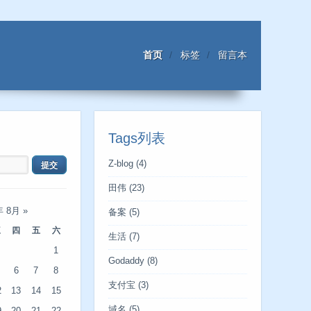
首页
标签
留言本
Tags列表
Z-blog
(4)
田伟
(23)
年 8月
»
备案
(5)
三
四
五
六
生活
(7)
1
Godaddy
(8)
6
7
8
支付宝
(3)
2
13
14
15
域名
(5)