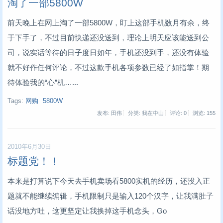
淘了一部5800W
前天晚上在网上淘了一部5800W，盯上这部手机数月有余，终
于下手了，不过目前快递还没送到，理论上明天应该能送到公
司，说实话等待的日子度日如年，手机还没到手，还没有体验
就不好作任何评论，不过这款手机各项参数已经了如指掌！期
待体验我的“心”机…...
Tags:
网购
5800W
发布: 田伟
分类: 我在中山
评论: 0
浏览:
155
2010年6月30日
标题党！！
本来是打算说下今天去手机卖场看5800实机的经历，还没入正
题就不能继续编辑，手机限制只是输入120个汉字，让我满肚子
话没地方吐，这更坚定让我换掉这手机念头，Go