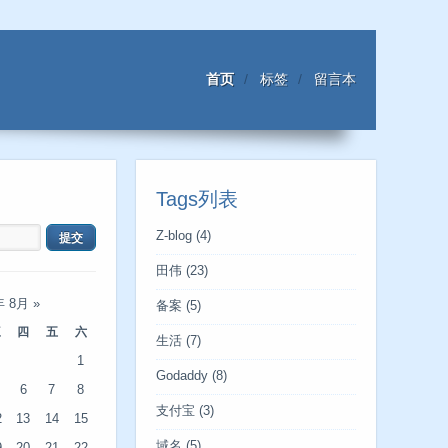
首页
标签
留言本
Tags列表
Z-blog
(4)
田伟
(23)
年 8月
»
备案
(5)
三
四
五
六
生活
(7)
1
Godaddy
(8)
6
7
8
支付宝
(3)
2
13
14
15
域名
(5)