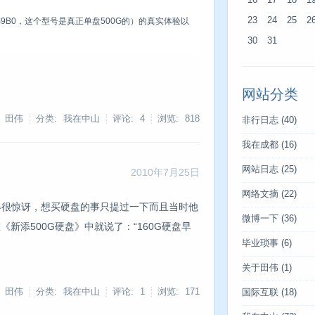
16
17
18
1
23
24
25
2
0S9B0，这个型号是真正单盘500G的）的真实体验以
30
31
网站分类
: 田伟
分类: 我在中山
评论: 4
浏览:
818
非行日志
(40)
我在成都
(16)
网站日志
(25)
2010年7月25日
网络文摘
(22)
很惊讶，想买硬盘的事只提过一下而且当时他
微博一下
(36)
新添500G硬盘》中就说了：“160G硬盘早
毕业琐事
(6)
关于田伟
(1)
: 田伟
分类: 我在中山
评论: 1
浏览:
171
国际互联
(18)