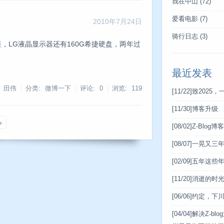
我在中山
(72)
爱看电影
(7)
2010年7月24日
骑行日志
(3)
显，LG液晶显示器还有160G希捷硬盘，两年过
最近发表
: 田伟
分类: 微博一下
评论: 0
浏览:
119
[11/22]
致2025，
[11/30]
博客升级
»
[08/02]
Z-Blog
[08/07]
一晃又三
[02/09]
五年这些
[11/20]
消逝的时
[06/06]
约定，下
[04/04]
解决Z-bl