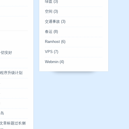
绿盘
(3)
空间
(3)
交通事故
(3)
春运
(8)
Ramhost
(6)
VPS
(7)
一切安好
Webmin
(4)
博客程序升级计划
年
年
光
川岛
og文章标题过长侧