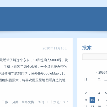
搜索
2010年11月16日
是最近才了解这个东东，10月份购入5800后，就
能的，手机上也装了两个地图，一个是系统自带的
«
2026
使用导航的同学，另外是GoogleMap，比
日
一
二
图确实很强大，特喜欢用卫星地图看身边的地
2
3
4
5
9
10
11
1
: 田伟
分类: 网络文摘
评论: 0
浏览:
807