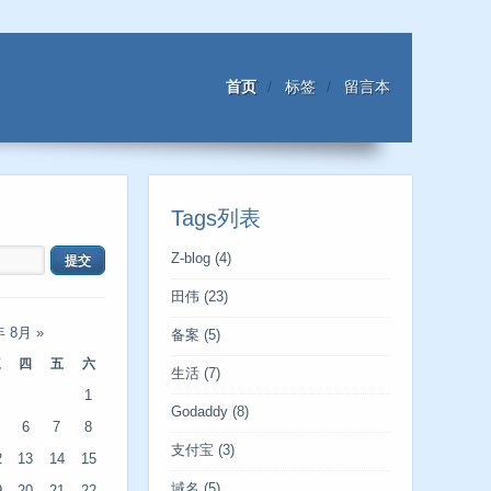
首页
标签
留言本
Tags列表
Z-blog
(4)
田伟
(23)
年 8月
»
备案
(5)
三
四
五
六
生活
(7)
1
Godaddy
(8)
6
7
8
支付宝
(3)
2
13
14
15
域名
(5)