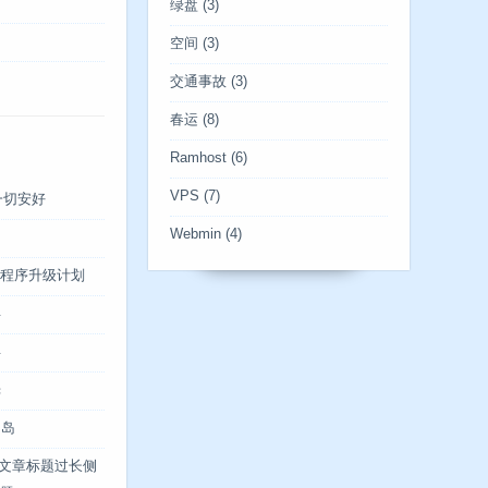
绿盘
(3)
空间
(3)
交通事故
(3)
春运
(8)
Ramhost
(6)
VPS
(7)
一切安好
Webmin
(4)
博客程序升级计划
年
年
光
川岛
og文章标题过长侧