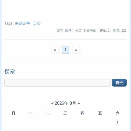
Tags:
生活记事
叨叨
发布: 田伟
分类: 我在中山
评论: 1
浏览:
121
«
1
»
搜索
«
2026年 8月
»
日
一
二
三
四
五
六
1