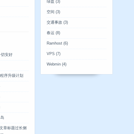
绿盘
(3)
空间
(3)
交通事故
(3)
春运
(8)
Ramhost
(6)
VPS
(7)
一切安好
Webmin
(4)
博客程序升级计划
年
年
光
川岛
og文章标题过长侧