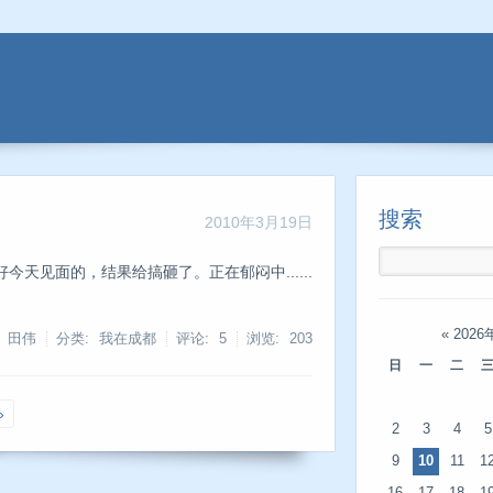
搜索
2010年3月19日
天见面的，结果给搞砸了。正在郁闷中......
«
2026
: 田伟
分类: 我在成都
评论: 5
浏览:
203
日
一
二
»
2
3
4
5
9
10
11
1