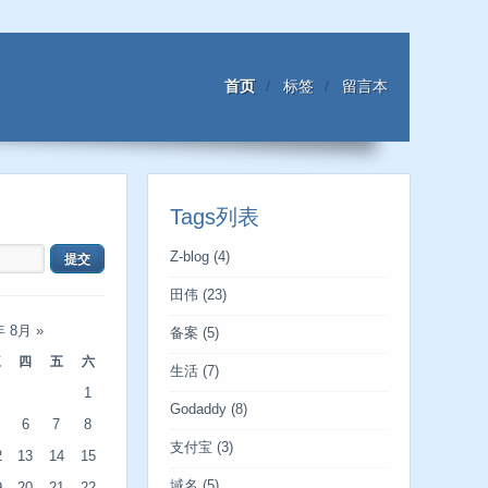
首页
标签
留言本
Tags列表
Z-blog
(4)
田伟
(23)
年 8月
»
备案
(5)
三
四
五
六
生活
(7)
1
Godaddy
(8)
6
7
8
支付宝
(3)
2
13
14
15
域名
(5)